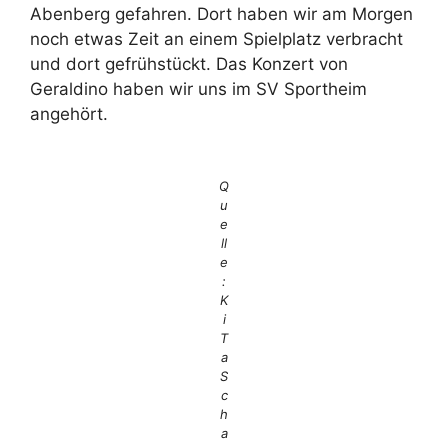
Abenberg gefahren. Dort haben wir am Morgen
noch etwas Zeit an einem Spielplatz verbracht
und dort gefrühstückt. Das Konzert von
Geraldino haben wir uns im SV Sportheim
angehört.
Q
u
e
ll
e
:
K
i
T
a
S
c
h
a