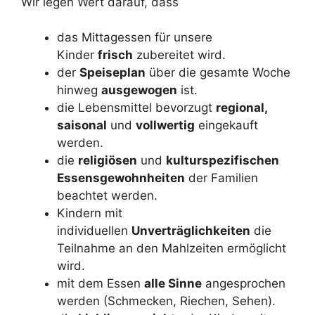
Wir legen Wert darauf, dass
das Mittagessen für unsere
Kinder
frisch
zubereitet wird.
der
Speiseplan
über die gesamte Woche
hinweg
ausgewogen
ist.
die Lebensmittel bevorzugt
regional,
saisonal
und
vollwertig
eingekauft
werden.
die
religiösen
und
kulturspezifischen
Essensgewohnheiten
der Familien
beachtet werden.
Kindern mit
individuellen
Unverträglichkeiten
die
Teilnahme an den Mahlzeiten ermöglicht
wird.
mit dem Essen
alle Sinne
angesprochen
werden (Schmecken, Riechen, Sehen).