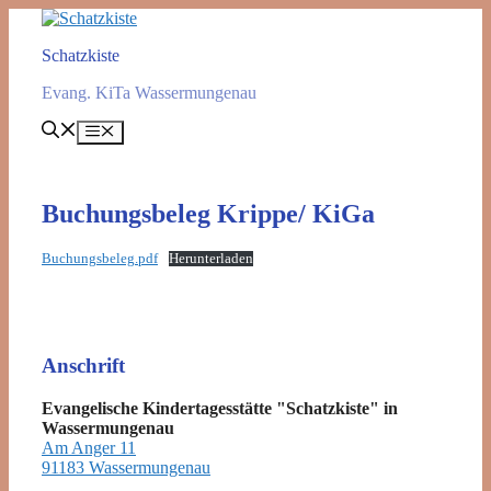
Zum
Inhalt
Schatzkiste
springen
Evang. KiTa Wassermungenau
Menü
Buchungsbeleg Krippe/ KiGa
Buchungsbeleg.pdf
Herunterladen
Anschrift
Evangelische Kindertagesstätte "Schatzkiste" in
Wassermungenau
Am Anger 11
91183 Wassermungenau